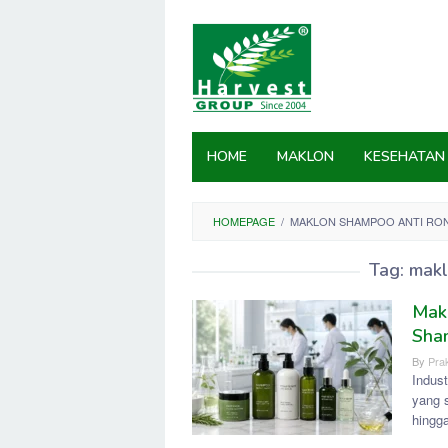
Skip
to
content
HOME
MAKLON
KESEHATAN
HOMEPAGE
/
MAKLON SHAMPOO ANTI RO
Tag:
makl
Makl
Sha
By
Prak
Indus
yang s
hingg