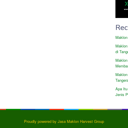
Rec
Maklon
Maklon
di Tang
Maklon
Memban
Maklon
Tanger
Apa Itu
Jenis 
Proudly powered by Jasa Maklon Harvest Group