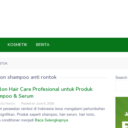
KOSMETIK
BERITA
NTOK
on shampoo anti rontok
Search
on Hair Care Profesional untuk Produk
mpoo & Serum
tisi Maklon
Posted on
June 8, 2026
tri perawatan rambut di Indonesia terus mengalami pertumbuhan
ignifikan. Produk seperti shampoo, hair serum, hair tonic,
a conditioner menjadi
Baca Selengkapnya