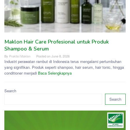
Maklon Hair Care Profesional untuk Produk
Shampoo & Serum
By
Praktisi Maklon
Posted on
June 8, 2026
Industri perawatan rambut di Indonesia terus mengalami pertumbuhan
yang signifikan. Produk seperti shampoo, hair serum, hair tonic, hingga
conditioner menjadi
Baca Selengkapnya
Search
Search