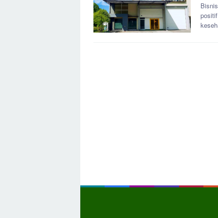
Bisni
posit
keseh