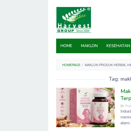
Skip
to
content
HOME
MAKLON
KESEHATAN
HOMEPAGE
/
MAKLON PRODUK HERBAL H
Tag:
makl
Mak
Terp
By
Prak
Indust
menin
alami