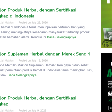
on Produk Herbal dengan Sertifikasi
kap di Indonesia
tisi Maklon
Posted on
July 23, 2026
s herbal di Indonesia terus menunjukkan pertumbuhan yang
if seiring meningkatnya kesadaran masyarakat terhadap produk
atan berbahan alami. Kondisi ini
Baca Selengkapnya
lon Suplemen Herbal dengan Merek Sendiri
tisi Maklon
Posted on
July 13, 2026
pa Memilih Maklon Suplemen Herbal? Tren gaya hidup sehat
at permintaan produk herbal di Indonesia terus meningkat. Kini,
tidak
Baca Selengkapnya
on Produk Herbal dengan Sertifikasi
gkap
tisi Maklon
Posted on
July 9, 2026