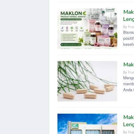
Makl
Leng
By
Prak
Bisni
posit
keseh
Mak
By
Prak
Menga
membu
Anda 
Makl
Len
By
Prak