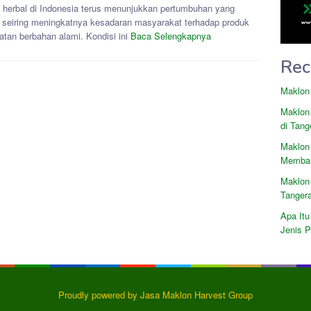
s herbal di Indonesia terus menunjukkan pertumbuhan yang
if seiring meningkatnya kesadaran masyarakat terhadap produk
atan berbahan alami. Kondisi ini
Baca Selengkapnya
Rec
Maklon
Maklon
di Tang
Maklon
Memban
Maklon
Tanger
Apa Itu
Jenis 
Proudly powered by Jasa Maklon Harvest Group