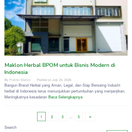
Maklon Herbal BPOM untuk Bisnis Modern di
Indonesia
By
Praktisi Maklon
Posted on
July 24, 2026
Bangun Brand Herbal yang Aman, Legal, dan Siap Bersaing Industri
herbal di Indonesia terus menunjukkan pertumbuhan yang menjanjikan.
Meningkatnya kesadaran
Baca Selengkapnya
1
2
3
…
5
Search