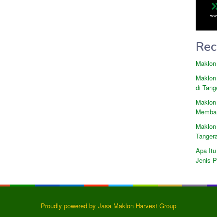
Rec
Maklon
Maklon
di Tang
Maklon
Memban
Maklon
Tanger
Apa Itu
Jenis 
Proudly powered by Jasa Maklon Harvest Group