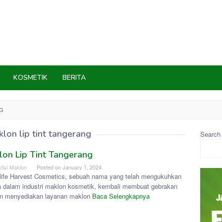
KOSMETIK
BERITA
NG
lon lip tint tangerang
Search
on Lip Tint Tangerang
tisi Maklon
Posted on
January 1, 2024
life Harvest Cosmetics, sebuah nama yang telah mengukuhkan
ya dalam industri maklon kosmetik, kembali membuat gebrakan
n menyediakan layanan maklon
Baca Selengkapnya