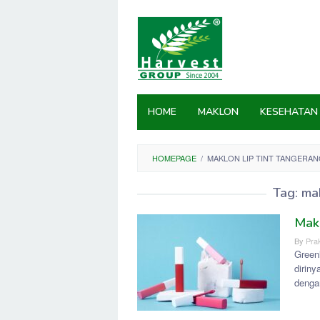
Skip
to
content
HOME
MAKLON
KESEHATAN
HOMEPAGE
/
MAKLON LIP TINT TANGERA
Tag:
mak
Makl
By
Prak
Green
dirin
denga