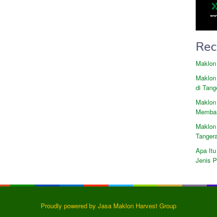
Rec
Maklon
Maklon
di Tang
Maklon
Memban
Maklon
Tanger
Apa Itu
Jenis 
Proudly powered by Jasa Maklon Harvest Group