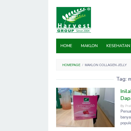
Skip
to
content
HOME
MAKLON
KESEHATAN
HOMEPAGE
/
MAKLON COLLAGEN JELLY
Tag:
m
Ini
Dap
By
Prak
Penua
banya
popul