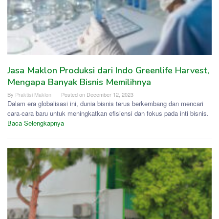
Jasa Maklon Produksi dari Indo Greenlife Harvest,
Mengapa Banyak Bisnis Memilihnya
By
Praktisi Maklon
Posted on
December 12, 2023
Dalam era globalisasi ini, dunia bisnis terus berkembang dan mencari
cara-cara baru untuk meningkatkan efisiensi dan fokus pada inti bisnis.
Baca Selengkapnya