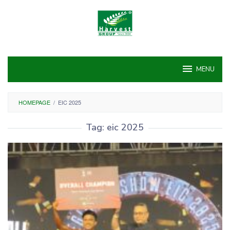
Skip
to
content
MENU
HOMEPAGE
/
EIC 2025
Tag:
eic 2025