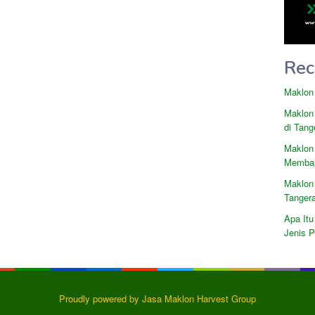
Rec
Maklon
Maklon
di Tang
Maklon
Memban
Maklon
Tanger
Apa Itu
Jenis 
Proudly powered by Jasa Maklon Harvest Group