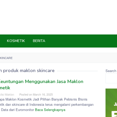
KOSMETIK
BERITA
KINCARE
h produk maklon skincare
Search
Keuntungan Menggunakan Jasa Maklon
metik
tisi Maklon
Posted on
March 16, 2025
pa Maklon Kosmetik Jadi Pilihan Banyak Pebisnis Bisnis
tik dan skincare di Indonesia terus mengalami perkembangan
. Data dari Euromonitor
Baca Selengkapnya