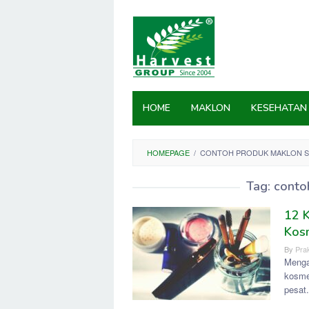
Skip
to
content
HOME
MAKLON
KESEHATAN
HOMEPAGE
/
CONTOH PRODUK MAKLON S
Tag:
conto
12 
Kos
By
Prak
Menga
kosme
pesat